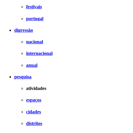
festivais
portugal
digressão
nacional
internacional
anual
pesquisa
atividades
espaços
cidades
distritos