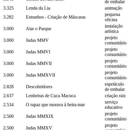
de embalar
3.325
Lenda da Lia
animação
pequena
3.282
Estranhos - Criação de Máscaras
oficina
instalação
3.000
Alar o Parque
artística
projeto
3.000
Judas MMV
comunitário
projeto
3.000
Judas MMVI
comunitário
projeto
3.000
Judas MMVII
comunitário
projeto
3.000
Judas MMXVII
comunitário
espetáculo
2.828
Descobridores
de embalar
2.637
Lenheiras de Cuca Macuca
criação raiz
serviço
2.534
O rapaz que morava à beira-mar
educativo
projeto
2.500
Judas MMXIX
comunitário
projeto
2.500
Judas MMXV