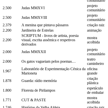
comunitário
projeto
2.500
Judas MMXVI
comunitário
projeto
2.500
Judas MMXVIII
comunitário
2.379
A menina que pintava pássaros
criação raiz
2.200
Jardineira de Estrelas
animação
SCRIPTUM - livros de artista, poesia
mostra
2.200
visual, escrita assémica e respetivos
acolhida
derivados
projeto
2.000
Judas MMXXII
comunitário
teatro
2.000
Os gatos vagueiam pelos poemas…
caminheiro
Laboratório de Experimentação Cénica da
oficina
1.967
Marioneta
grande
criação
1.878
Guarda: rádio memória
plástica
espetáculo
1.800
Floresta de Pirilampos
de embalar
mostra
1.771
CUT & PASTE
acolhida
1.746
Histórias da Velha Aldeia
criação raiz