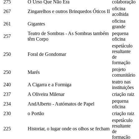
275
O Urso Que Não Era
colaboração
oficina
267
Zingarelhos e outros Brinquedos Óticos II
acolhida
oficina
261
Gigantes
grande
Teatro de Sombras - As Sombras também
pequena
257
têm Corpo
oficina
espetáculo
resultante
250
Foral de Gondomar
de
formação
projeto
250
Marés
comunitário
teatro nas
240
A Cigarra e a Formiga
instituições
237
A Oliveira Milenar
criação raiz
pequena
234
AndAlberto - Autómatos de Papel
oficina
230
o Portão
criação raiz
espetáculo
resultante
225
Historiar, o lugar onde os olhos se fecham
de
formação