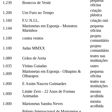
pequena
1.239
Bonecos de Vestir
oficina
criação
1.200
Um Furo no Tempo
plástica
1.160
F.U.N.I.L.
criação raiz
Marionetas em Esponja - Monstros
pequena
1.144
Marinhos
oficina
projeto
1.100
contra ventos
comunitário
projeto
1.100
Judas MMXX
comunitário
teatro nas
1.089
Grãos de Areia
instituições
1.035
Visitas Guiadas
outro
Marionetas em Esponja - Olhapins &
pequena
1.009
Olharapos
oficina
teatro nas
1.000
E Assim Nasceu Guimarães
instituições
Limite Zero - 22 Anos de Formas
mostra
1.000
Animadas
acolhida
mostra
1.000
Marionetas Sandra Neves
acolhida
Prémio Internacional de Marionetas e