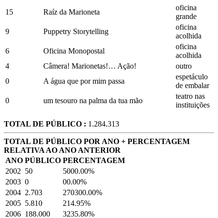
oficina
15
Raíz da Marioneta
grande
oficina
9
Puppetry Storytelling
acolhida
oficina
6
Oficina Monopostal
acolhida
4
Câmera! Marionetas!… Ação!
outro
espetáculo
0
A água que por mim passa
de embalar
teatro nas
0
um tesouro na palma da tua mão
instituições
TOTAL DE PÚBLICO :
1.284.313
TOTAL DE PÚBLICO POR ANO + PERCENTAGEM
RELATIVA AO ANO ANTERIOR
ANO
PÚBLICO
PERCENTAGEM
2002
50
5000.00%
2003
0
00.00%
2004
2.703
270300.00%
2005
5.810
214.95%
2006
188.000
3235.80%