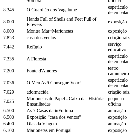
Sombra
oficina
espetáculo
8.345
O Guardião dos Vagalume
de embalar
Hands Full of Shells and Feet Full of
8.000
exposição
Flowers
8.000
Montra Mar~Marionetas
exposição
7.853
casa dos ventos
criação raiz
serviço
7.442
Refúgio
educativo
espetáculo
7.335
A Floresta
de embalar
teatro
7.200
Fonte d'Amores
caminheiro
espetáculo
7.036
O Meu Avô Consegue Voar!
de embalar
7.029
adormecida
criação raiz
Marionetas de Papel - Caixa das Histórias
pequena
7.025
Ensarilhadas
oficina
6.500
As 7 Casas da inFortuna
animação
6.500
Exposição “casa dos ventos”
exposição
6.400
Dias da Viagem
animação
6.100
Marionetas em Portugal
exposição