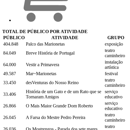
TOTAL DE PÚBLICO POR ATIVIDADE
PÚBLICO
ATIVIDADE
GRUPO
404.848
Palco das Marionetas
exposição
teatro
84.049
Breve História de Portugal
caminheiro
instalação
64.000
Vestir a Primavera
artística
49.587
Mar~Marionetas
festival
teatro
33.450
desVenturas do Nosso Reino
caminheiro
História de um Gato e de um Rato que se
serviço
33.406
Tornaram Amigos
educativo
serviço
26.866
O Mais Maior Grande Dom Roberto
educativo
teatro
26.045
A Farsa do Mestre Pedro Pereira
caminheiro
teatro
26.036
Os Mostrengos - Parada dos sete mares