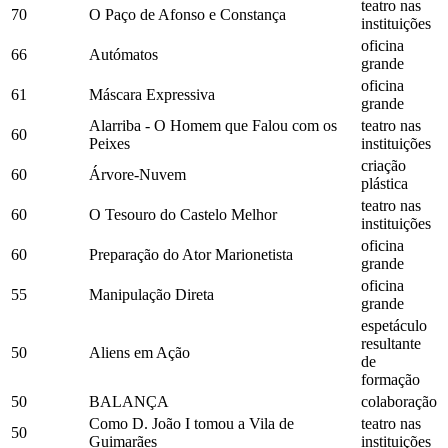
teatro nas
70
O Paço de Afonso e Constança
instituições
oficina
66
Autómatos
grande
oficina
61
Máscara Expressiva
grande
Alarriba - O Homem que Falou com os
teatro nas
60
Peixes
instituições
criação
60
Árvore-Nuvem
plástica
teatro nas
60
O Tesouro do Castelo Melhor
instituições
oficina
60
Preparação do Ator Marionetista
grande
oficina
55
Manipulação Direta
grande
espetáculo
resultante
50
Aliens em Ação
de
formação
50
BALANÇA
colaboração
Como D. João I tomou a Vila de
teatro nas
50
Guimarães
instituições