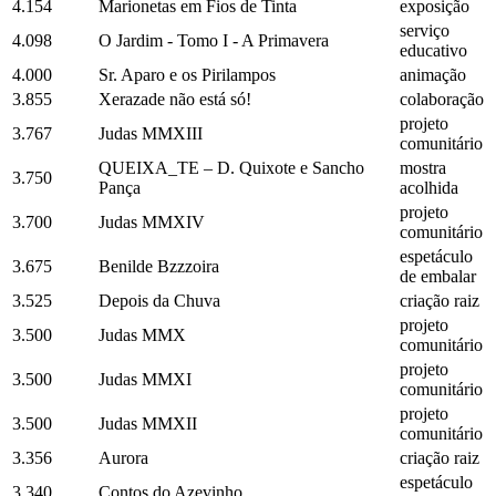
4.154
Marionetas em Fios de Tinta
exposição
serviço
4.098
O Jardim - Tomo I - A Primavera
educativo
4.000
Sr. Aparo e os Pirilampos
animação
3.855
Xerazade não está só!
colaboração
projeto
3.767
Judas MMXIII
comunitário
QUEIXA_TE – D. Quixote e Sancho
mostra
3.750
Pança
acolhida
projeto
3.700
Judas MMXIV
comunitário
espetáculo
3.675
Benilde Bzzzoira
de embalar
3.525
Depois da Chuva
criação raiz
projeto
3.500
Judas MMX
comunitário
projeto
3.500
Judas MMXI
comunitário
projeto
3.500
Judas MMXII
comunitário
3.356
Aurora
criação raiz
espetáculo
3.340
Contos do Azevinho