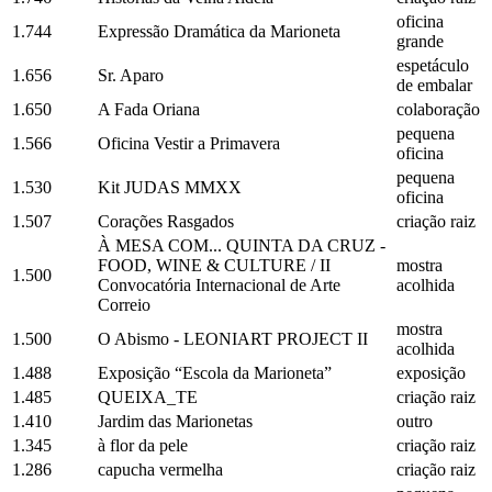
oficina
1.744
Expressão Dramática da Marioneta
grande
espetáculo
1.656
Sr. Aparo
de embalar
1.650
A Fada Oriana
colaboração
pequena
1.566
Oficina Vestir a Primavera
oficina
pequena
1.530
Kit JUDAS MMXX
oficina
1.507
Corações Rasgados
criação raiz
À MESA COM... QUINTA DA CRUZ -
FOOD, WINE & CULTURE / II
mostra
1.500
Convocatória Internacional de Arte
acolhida
Correio
mostra
1.500
O Abismo - LEONIART PROJECT II
acolhida
1.488
Exposição “Escola da Marioneta”
exposição
1.485
QUEIXA_TE
criação raiz
1.410
Jardim das Marionetas
outro
1.345
à flor da pele
criação raiz
1.286
capucha vermelha
criação raiz