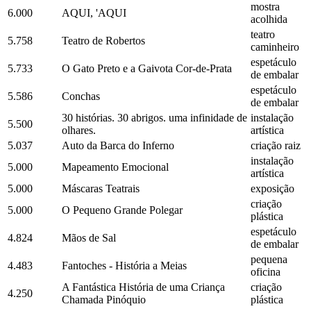
mostra
6.000
AQUI, 'AQUI
acolhida
teatro
5.758
Teatro de Robertos
caminheiro
espetáculo
5.733
O Gato Preto e a Gaivota Cor-de-Prata
de embalar
espetáculo
5.586
Conchas
de embalar
30 histórias. 30 abrigos. uma infinidade de
instalação
5.500
olhares.
artística
5.037
Auto da Barca do Inferno
criação raiz
instalação
5.000
Mapeamento Emocional
artística
5.000
Máscaras Teatrais
exposição
criação
5.000
O Pequeno Grande Polegar
plástica
espetáculo
4.824
Mãos de Sal
de embalar
pequena
4.483
Fantoches - História a Meias
oficina
A Fantástica História de uma Criança
criação
4.250
Chamada Pinóquio
plástica