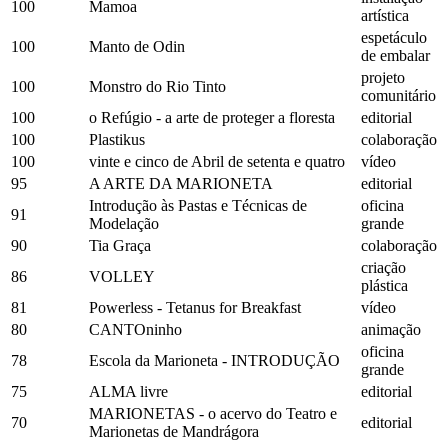
100
Mamoa
artística
espetáculo
100
Manto de Odin
de embalar
projeto
100
Monstro do Rio Tinto
comunitário
100
o Refúgio - a arte de proteger a floresta
editorial
100
Plastikus
colaboração
100
vinte e cinco de Abril de setenta e quatro
vídeo
95
A ARTE DA MARIONETA
editorial
Introdução às Pastas e Técnicas de
oficina
91
Modelação
grande
90
Tia Graça
colaboração
criação
86
VOLLEY
plástica
81
Powerless - Tetanus for Breakfast
vídeo
80
CANTOninho
animação
oficina
78
Escola da Marioneta - INTRODUÇÃO
grande
75
ALMA livre
editorial
MARIONETAS - o acervo do Teatro e
70
editorial
Marionetas de Mandrágora