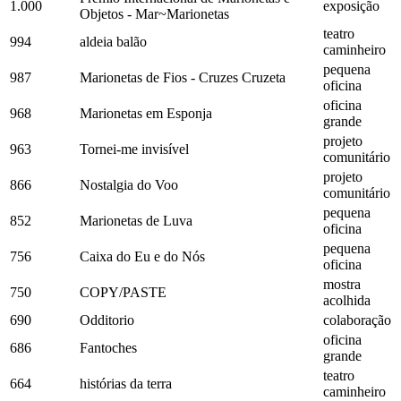
1.000
exposição
Objetos - Mar~Marionetas
teatro
994
aldeia balão
caminheiro
pequena
987
Marionetas de Fios - Cruzes Cruzeta
oficina
oficina
968
Marionetas em Esponja
grande
projeto
963
Tornei-me invisível
comunitário
projeto
866
Nostalgia do Voo
comunitário
pequena
852
Marionetas de Luva
oficina
pequena
756
Caixa do Eu e do Nós
oficina
mostra
750
COPY/PASTE
acolhida
690
Odditorio
colaboração
oficina
686
Fantoches
grande
teatro
664
histórias da terra
caminheiro