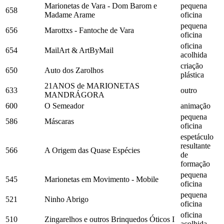
Marionetas de Vara - Dom Barom e
pequena
658
Madame Arame
oficina
pequena
656
Marottxs - Fantoche de Vara
oficina
oficina
654
MailArt & ArtByMail
acolhida
criação
650
Auto dos Zarolhos
plástica
21ANOS de MARIONETAS
633
outro
MANDRÁGORA
600
O Semeador
animação
pequena
586
Máscaras
oficina
espetáculo
resultante
566
A Origem das Quase Espécies
de
formação
pequena
545
Marionetas em Movimento - Mobile
oficina
pequena
521
Ninho Abrigo
oficina
oficina
510
Zingarelhos e outros Brinquedos Óticos I
acolhida