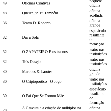
pequena
49
Oficinas Criativas
oficina
oficina
48
Queixa_te Tu Também
acolhida
oficina
36
Teatro D. Roberto
grande
espetáculo
resultante
32
Dar à Sola
de
formação
teatro nas
32
O ZAPATEIRO E os trasnos
instituições
teatro nas
32
Três Desejos
instituições
oficina
30
Marottes & Larotes
grande
teatro nas
30
O Criptopórtico - O Jogo
instituições
espetáculo
resultante
30
O Pai Que Se Tornou Mãe
de
formação
A Gravura e a criação de múltiplos na
oficina
28