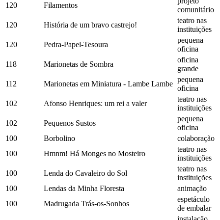
projeto
120
Filamentos
comunitário
teatro nas
120
História de um bravo castrejo!
instituições
pequena
120
Pedra-Papel-Tesoura
oficina
oficina
118
Marionetas de Sombra
grande
pequena
112
Marionetas em Miniatura - Lambe Lambe
oficina
teatro nas
102
Afonso Henriques: um rei a valer
instituições
pequena
102
Pequenos Sustos
oficina
100
Borbolino
colaboração
teatro nas
100
Hmnm! Há Monges no Mosteiro
instituições
teatro nas
100
Lenda do Cavaleiro do Sol
instituições
100
Lendas da Minha Floresta
animação
espetáculo
100
Madrugada Trás-os-Sonhos
de embalar
instalação