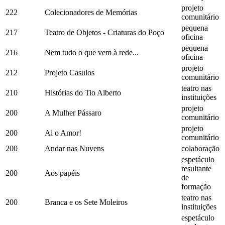
projeto
222
Colecionadores de Memórias
comunitário
pequena
217
Teatro de Objetos - Criaturas do Poço
oficina
pequena
216
Nem tudo o que vem à rede...
oficina
projeto
212
Projeto Casulos
comunitário
teatro nas
210
Histórias do Tio Alberto
instituições
projeto
200
A Mulher Pássaro
comunitário
projeto
200
Ai o Amor!
comunitário
200
Andar nas Nuvens
colaboração
espetáculo
resultante
200
Aos papéis
de
formação
teatro nas
200
Branca e os Sete Moleiros
instituições
espetáculo