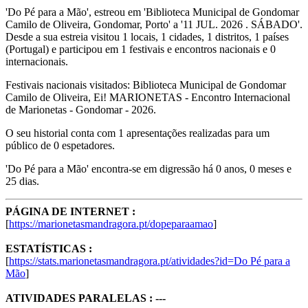
'Do Pé para a Mão', estreou em 'Biblioteca Municipal de Gondomar
Camilo de Oliveira, Gondomar, Porto' a '11 JUL. 2026 . SÁBADO'.
Desde a sua estreia visitou 1 locais, 1 cidades, 1 distritos, 1 países
(Portugal) e participou em 1 festivais e encontros nacionais e 0
internacionais.
Festivais nacionais visitados: Biblioteca Municipal de Gondomar
Camilo de Oliveira, Ei! MARIONETAS - Encontro Internacional
de Marionetas - Gondomar - 2026.
O seu historial conta com 1 apresentações realizadas para um
público de 0 espetadores.
'Do Pé para a Mão' encontra-se em digressão há 0 anos, 0 meses e
25 dias.
PÁGINA DE INTERNET :
[
https://marionetasmandragora.pt/dopeparaamao
]
ESTATÍSTICAS :
[
https://stats.marionetasmandragora.pt/atividades?id=Do Pé para a
Mão
]
ATIVIDADES PARALELAS : ---